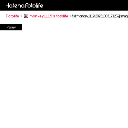
Fotolife
>
monkey1119's fotolife
>
<prev