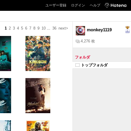
ユーザー登録
ログイン
ヘルプ
1
2
3
4
5
6
7
8
9
10
...
36
next>
monkey1119
4,276 枚
フォルダ
トップフォルダ