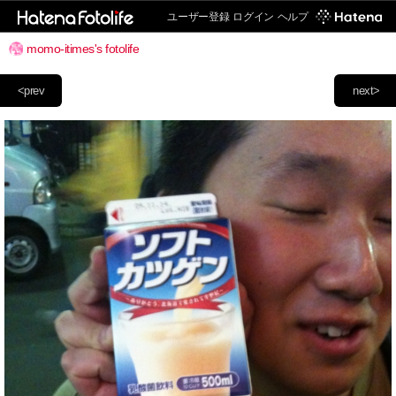
ユーザー登録
ログイン
ヘルプ
momo-itimes's fotolife
<prev
next>