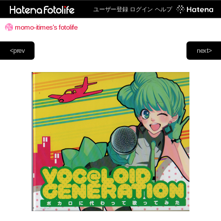
ユーザー登録
ログイン
ヘルプ
momo-itimes's fotolife
<prev
next>