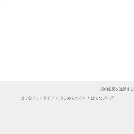
規約違反を通報する
はてなフォトライフ
/
はじめての方へ
/
はてなブログ