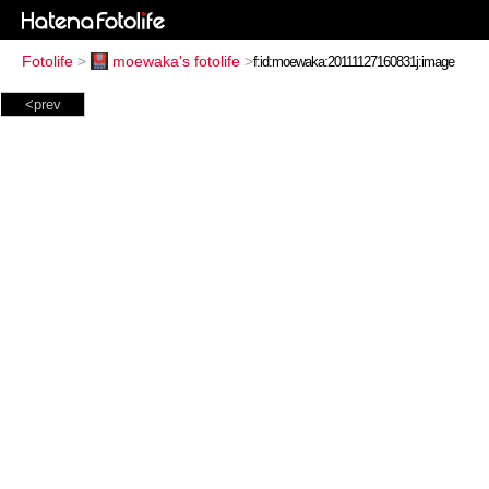
Fotolife
>
moewaka's fotolife
>
<prev