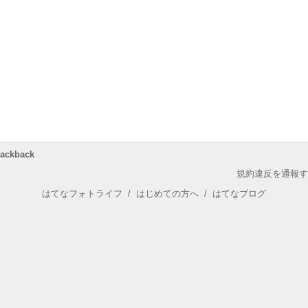
rackback
規約違反を通報す
はてなフォトライフ
/
はじめての方へ
/
はてなブログ