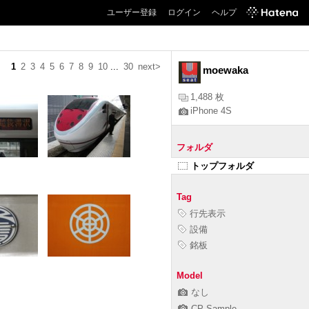
ユーザー登録
ログイン
ヘルプ
1
2
3
4
5
6
7
8
9
10
...
30
next>
moewaka
1,488 枚
iPhone 4S
フォルダ
トップフォルダ
Tag
行先表示
設備
銘板
Model
なし
CP-Sample