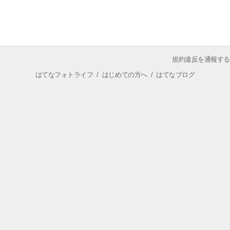
規約違反を通報する
はてなフォトライフ
/
はじめての方へ
/
はてなブログ