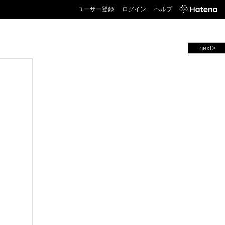
ユーザー登録
ログイン
ヘルプ
next>