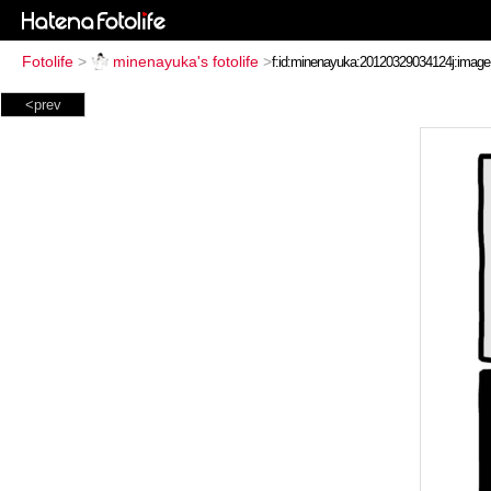
Fotolife
>
minenayuka's fotolife
>
<prev