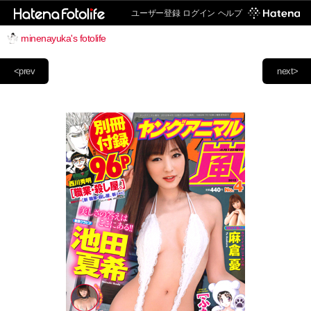
ユーザー登録
ログイン
ヘルプ
minenayuka's fotolife
<prev
next>