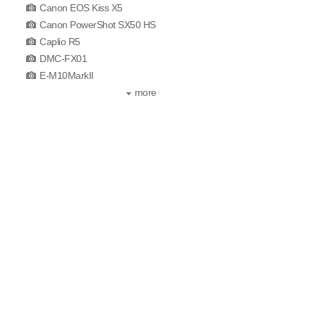
Canon EOS Kiss X5
Canon PowerShot SX50 HS
Caplio R5
DMC-FX01
E-M10MarkII
more