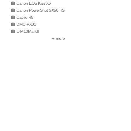
Canon EOS Kiss X5
Canon PowerShot SX50 HS
Caplio R5
DMC-FX01
E-M10MarkII
more