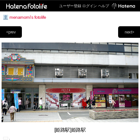
ユーザー登録
ログイン
ヘルプ
menamomi's fotolife
<prev
next>
[姫路駅]姫路駅