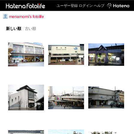
ユーザー登録
ログイン
ヘルプ
menamomi's fotolife
新しい順
|
古い順