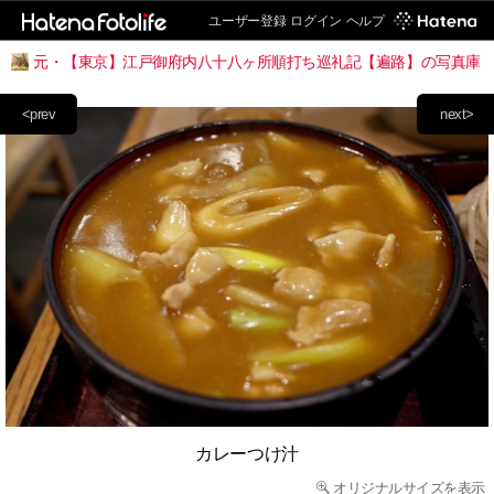
ユーザー登録
ログイン
ヘルプ
元・【東京】江戸御府内八十八ヶ所順打ち巡礼記【遍路】の写真庫
<prev
next>
カレーつけ汁
オリジナルサイズを表示