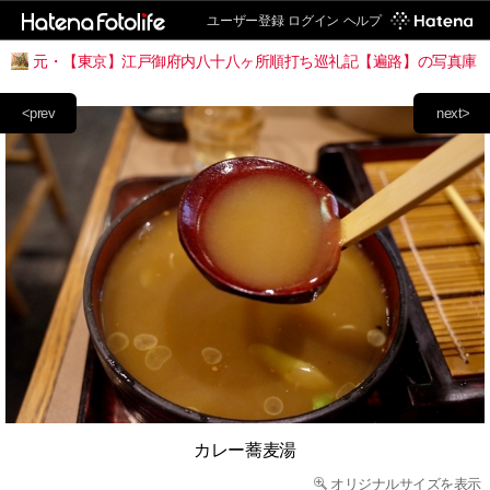
ユーザー登録
ログイン
ヘルプ
元・【東京】江戸御府内八十八ヶ所順打ち巡礼記【遍路】の写真庫
<prev
next>
カレー蕎麦湯
オリジナルサイズを表示