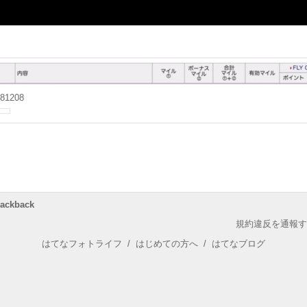
81208
rackback
規約違反を通報す
はてなフォトライフ
/
はじめての方へ
/
はてなブログ