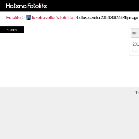
Fotolife
>
luxetraveller's fotolife
>
<prev
201
T