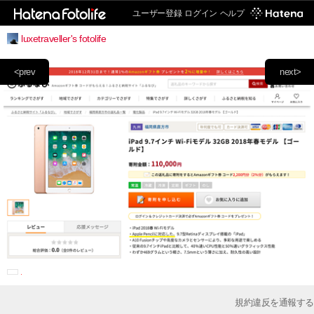
ユーザー登録
ログイン
ヘルプ
luxetraveller's fotolife
<prev
next>
規約違反を通報する