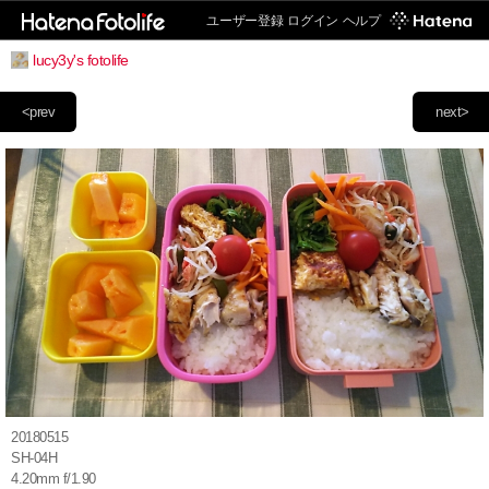
ユーザー登録
ログイン
ヘルプ
lucy3y's fotolife
<prev
next>
20180515
SH-04H
4.20mm f/1.90