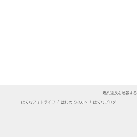
規約違反を通報する
はてなフォトライフ
/
はじめての方へ
/
はてなブログ