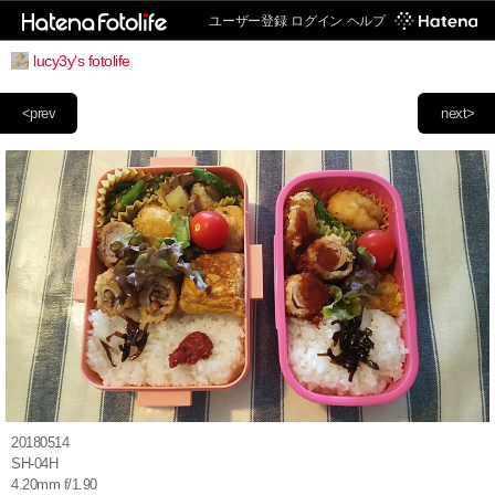
ユーザー登録
ログイン
ヘルプ
lucy3y's fotolife
<prev
next>
20180514
SH-04H
4.20mm f/1.90