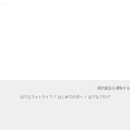
規約違反を通報する
はてなフォトライフ
/
はじめての方へ
/
はてなブログ