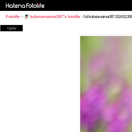
Fotolife
>
kubotamaimai387's fotolife
>
<prev