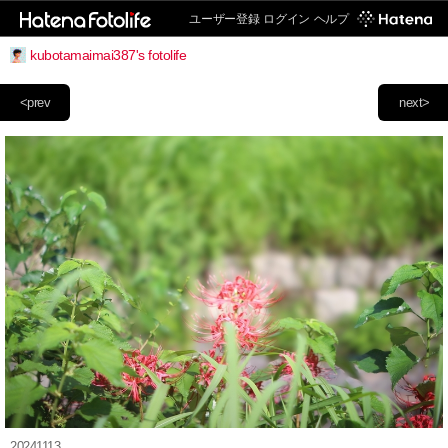
ユーザー登録
ログイン
ヘルプ
kubotamaimai387's fotolife
<prev
next>
20241113