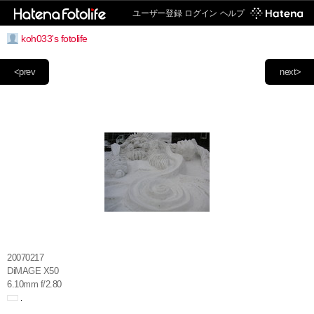
ユーザー登録
ログイン
ヘルプ
koh033's fotolife
<prev
next>
20070217
DiMAGE X50
6.10mm f/2.80