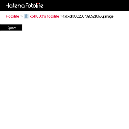
Fotolife
>
koh033's fotolife
>
<prev