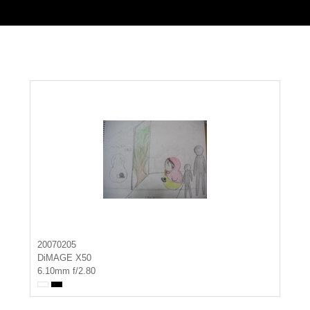
20070205
DiMAGE X50
6.10mm f/2.80