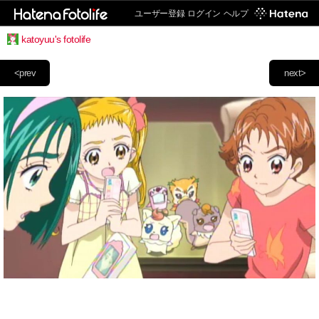
ユーザー登録
ログイン
ヘルプ
katoyuu's fotolife
<prev
next>