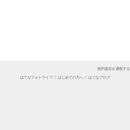
規約違反を通報する
はてなフォトライフ
/
はじめての方へ
/
はてなブログ