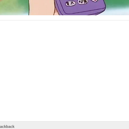
rackback