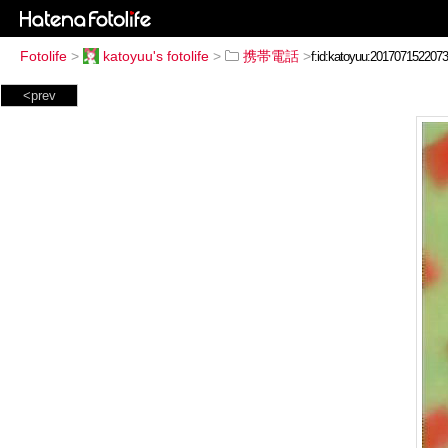
Fotolife
>
katoyuu's fotolife
>
携帯電話
>
<prev