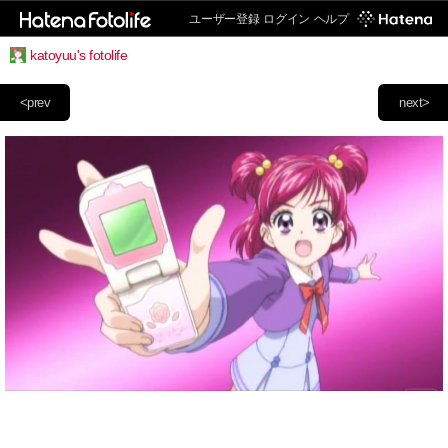
ユーザー登録
ログイン
ヘルプ
katoyuu's fotolife
<prev
next>