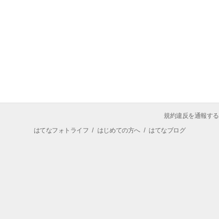
規約違反を通報する
はてなフォトライフ
/
はじめての方へ
/
はてなブログ