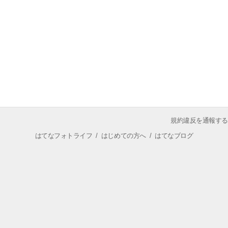
規約違反を通報する
はてなフォトライフ
/
はじめての方へ
/
はてなブログ