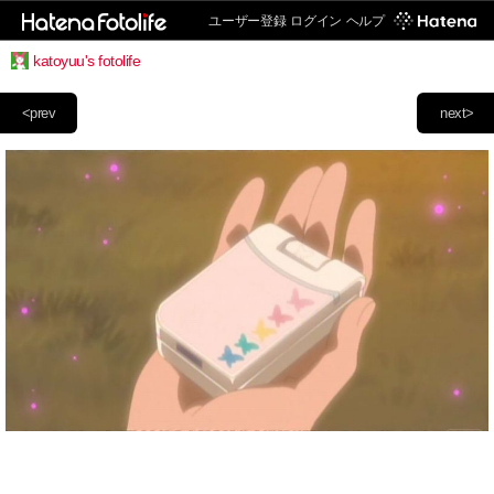
ユーザー登録
ログイン
ヘルプ
katoyuu's fotolife
<prev
next>