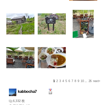
1
2
3
4
5
6
7
8
9
10
...
26
next>
kabbocha7
6,332 枚