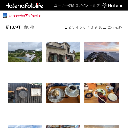
ユーザー登録
ログイン
ヘルプ
kabbocha7's fotolife
新しい順
|
古い順
1
2
3
4
5
6
7
8
9
10
...
26
next>