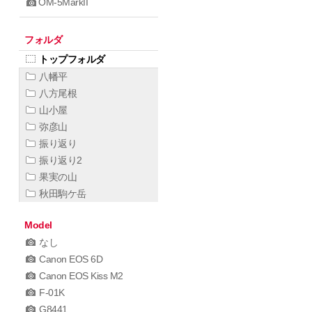
OM-5MarkII
フォルダ
トップフォルダ
八幡平
八方尾根
山小屋
弥彦山
振り返り
振り返り2
果実の山
秋田駒ケ岳
Model
なし
Canon EOS 6D
Canon EOS Kiss M2
F-01K
G8441