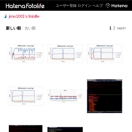
ユーザー登録
ログイン
ヘルプ
jimo1001's fotolife
新しい順
|
古い順
1
2
next>