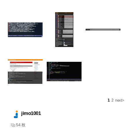
1
2
next>
jimo1001
54 枚