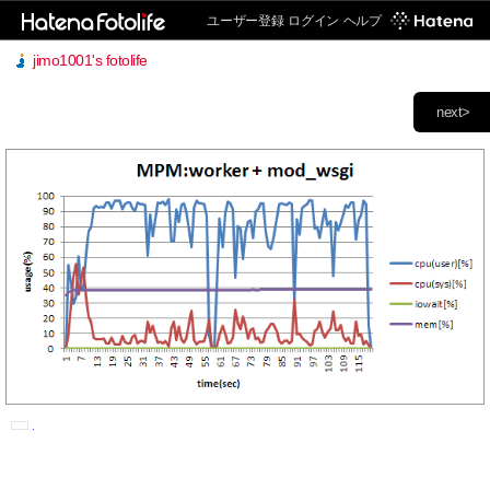
ユーザー登録
ログイン
ヘルプ
jimo1001's fotolife
next>