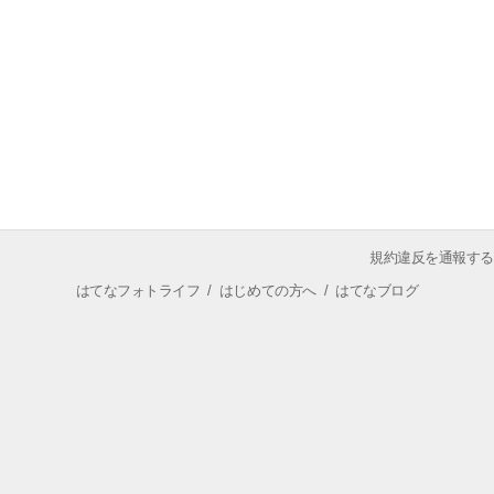
規約違反を通報する
はてなフォトライフ
/
はじめての方へ
/
はてなブログ