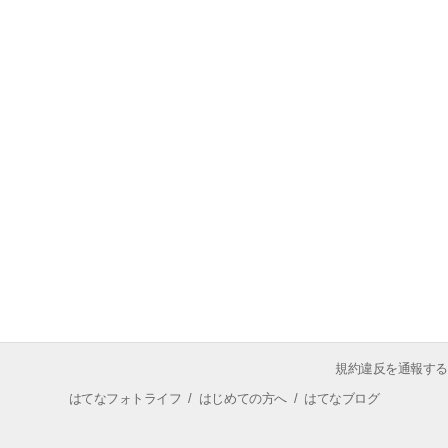
規約違反を通報する
はてなフォトライフ
/
はじめての方へ
/
はてなブログ