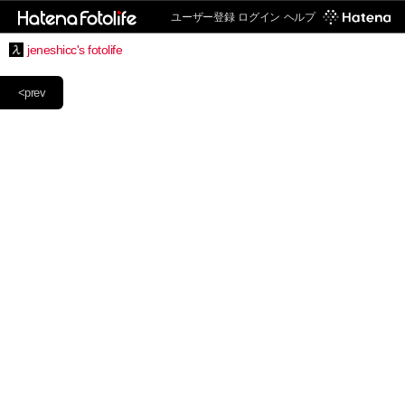
ユーザー登録
ログイン
ヘルプ
jeneshicc's fotolife
<prev