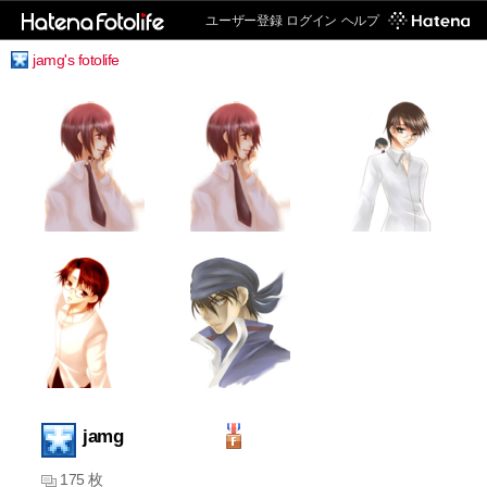
ユーザー登録
ログイン
ヘルプ
jamg's fotolife
jamg
175 枚