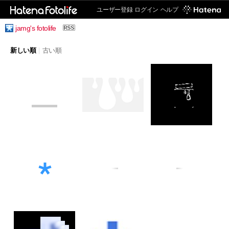
ユーザー登録
ログイン
ヘルプ
jamg's fotolife
新しい順
|
古い順