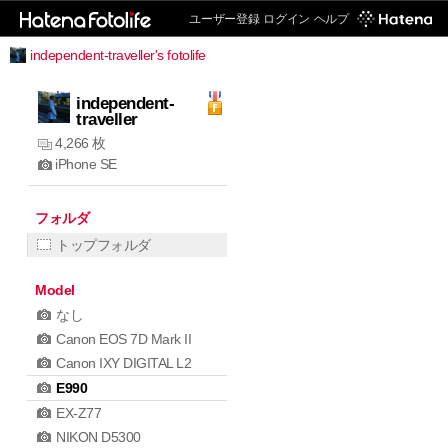
ユーザー登録
ログイン
ヘルプ
independent-traveller's fotolife
independent-
traveller
4,266 枚
iPhone SE
フォルダ
トップフォルダ
Model
なし
Canon EOS 7D Mark II
Canon IXY DIGITAL L2
E990
EX-Z77
NIKON D5300