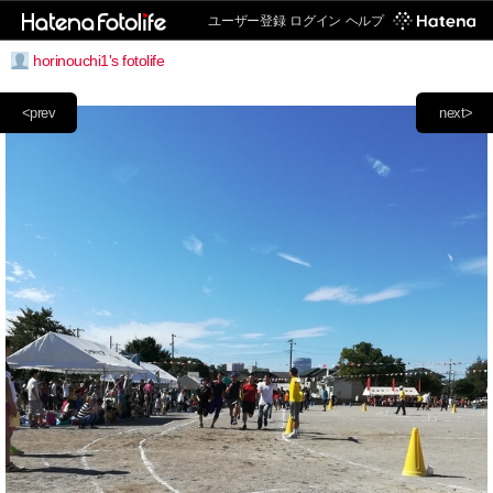
ユーザー登録
ログイン
ヘルプ
horinouchi1's fotolife
<prev
next>