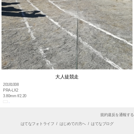
大人徒競走
20181008
PRA-LX2
3.80mm f/2.20
規約違反を通報する
はてなフォトライフ
/
はじめての方へ
/
はてなブログ