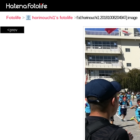
Fotolife
>
horinouchi1's fotolife
>
<prev