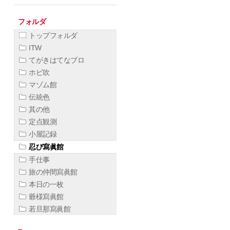
フォルダ
トップフォルダ
ITW
てがきはてなブロ
ホビ吹
マゾム館
伝統色
其の他
定点観測
小屋記録
忍び寫眞館
手仕事
旅の仲間寫眞館
本日の一枚
爺様寫眞館
若旦那寫眞館