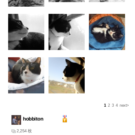
1
2
3
4
next>
hobbiton
2,254 枚