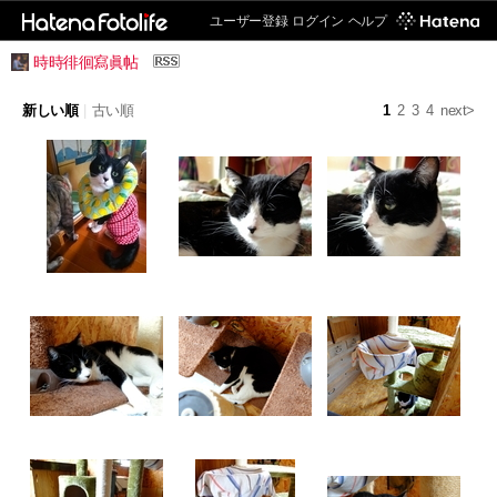
ユーザー登録
ログイン
ヘルプ
時時徘徊寫眞帖
新しい順
|
古い順
1
2
3
4
next>