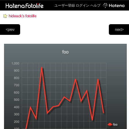
ユーザー登録
ログイン
ヘルプ
hideack's fotolife
<prev
next>