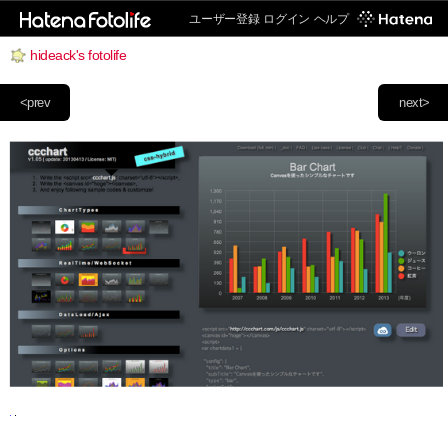
ユーザー登録
ログイン
ヘルプ
hideack's fotolife
<prev
next>