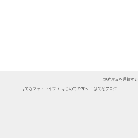
規約違反を通報する
はてなフォトライフ
/
はじめての方へ
/
はてなブログ