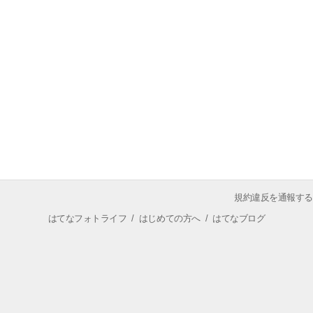
規約違反を通報する
はてなフォトライフ
/
はじめての方へ
/
はてなブログ