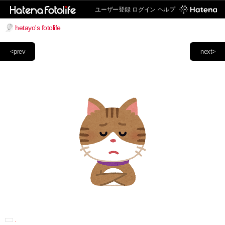
ユーザー登録
ログイン
ヘルプ
hetayo's fotolife
<prev
next>