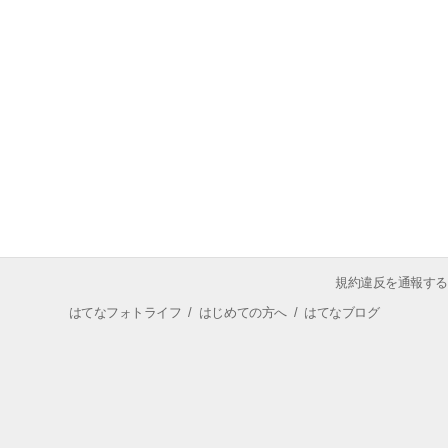
規約違反を通報する
はてなフォトライフ
/
はじめての方へ
/
はてなブログ