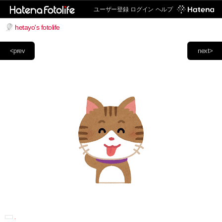
ユーザー登録
ログイン
ヘルプ
hetayo's fotolife
<prev
next>