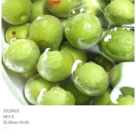
20120615
NEX-5
55.00mm f/5.60