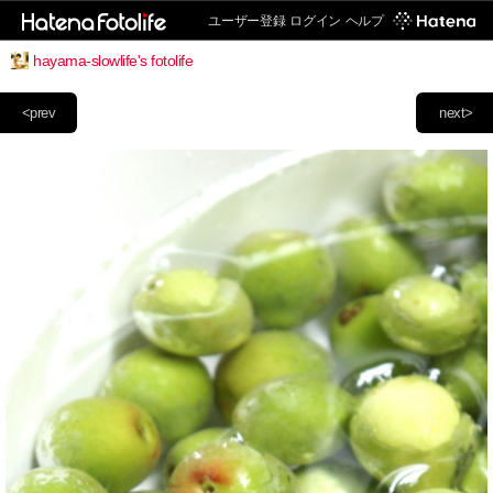
ユーザー登録
ログイン
ヘルプ
hayama-slowlife's fotolife
<prev
next>