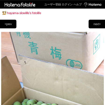
ユーザー登録
ログイン
ヘルプ
hayama-slowlife's fotolife
<prev
next>