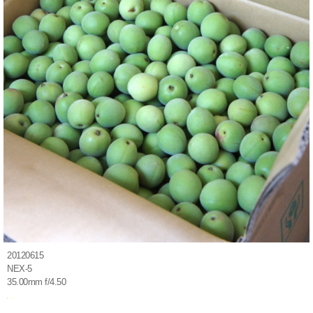
20120615
NEX-5
35.00mm f/4.50