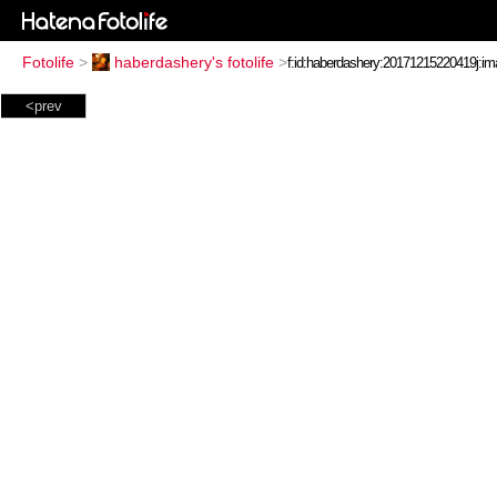
Fotolife
>
haberdashery's fotolife
>
<prev