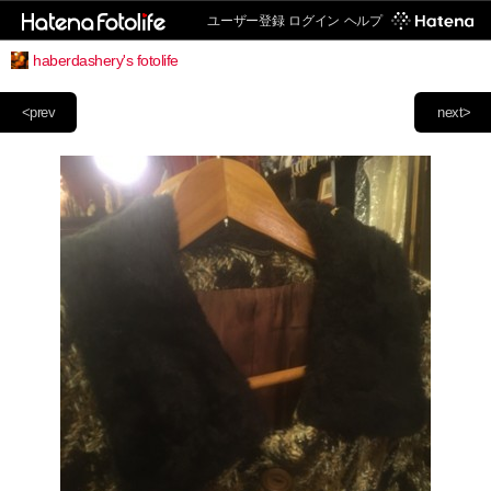
ユーザー登録
ログイン
ヘルプ
haberdashery's fotolife
<prev
next>