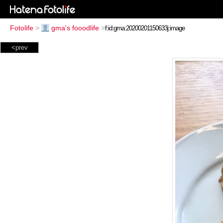
Fotolife
>
gma's fooodlife
>
<prev