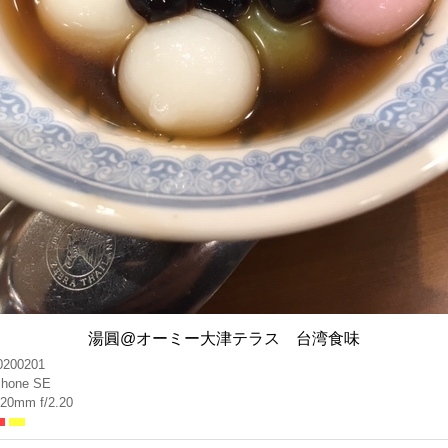
湯圓@オーミー大津テラス 台湾食味
0200201
Phone SE
.20mm f/2.20