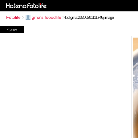
Fotolife
>
gma's fooodlife
>
<prev