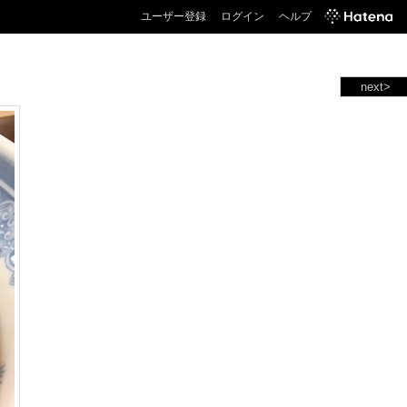
ユーザー登録
ログイン
ヘルプ
next>