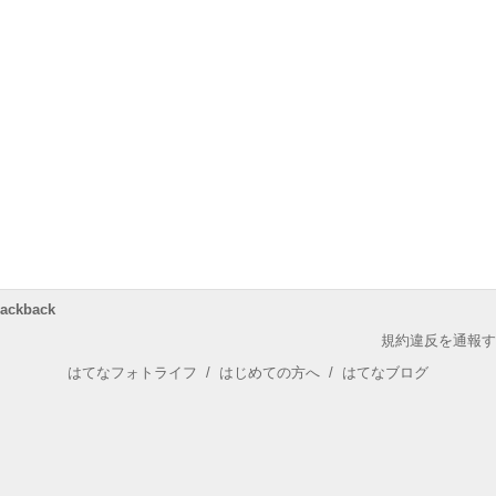
rackback
規約違反を通報す
はてなフォトライフ
/
はじめての方へ
/
はてなブログ