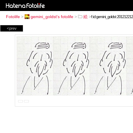
Fotolife
>
gemini_goldst's fotolife
>
絵
>
<prev