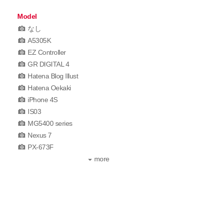
Model
なし
A5305K
EZ Controller
GR DIGITAL 4
Hatena Blog Illust
Hatena Oekaki
iPhone 4S
IS03
MG5400 series
Nexus 7
PX-673F
more