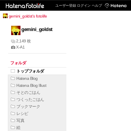
ユーザー登録
ログイン
ヘルプ
gemini_goldst's fotolife
gemini_goldst
2,149 枚
X-A1
フォルダ
トップフォルダ
Hatena Blog
Hatena Blog Illust
そとのごはん
つくったごはん
ブックマーク
レシピ
写真
絵