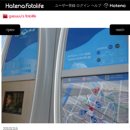
ユーザー登録
ログイン
ヘルプ
gasuuu's fotolife
<prev
next>
20101116